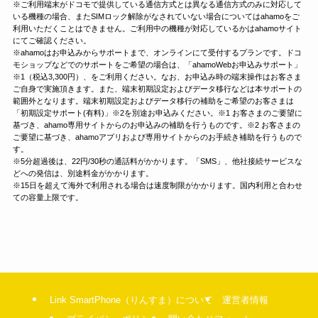
※ご利用端末がドコモで提供している通信方式とは異なる通信方式のみに対応して
いる機種の場合、またSIMロック解除がなされていない場合についてはahamoをご
利用いただくことはできません。ご利用中の機種が対応しているかはahamoサイト
にてご確認ください。
※ahamoはお申込みからサポートまで、オンラインにて受付するプランです。ドコ
モショップなどでのサポートをご希望の場合は、「ahamoWebお申込みサポート」
※1（税込3,300円）、をご利用ください。なお、お申込み時の端末操作はお客さま
ご自身で実施頂きます。また、端末初期設定およびデータ移行などは本サポートの
範囲外となります。端末初期設定およびデータ移行の補助をご希望のお客さまは
「初期設定サポート(有料)」※2を別途お申込みください。※1 お客さまのご要望に
基づき、ahamo専用サイトからのお申込みの補助を行うものです。※2 お客さまの
ご要望に基づき、ahamoアプリおよび専用サイトからのお手続き補助を行うもので
す。
※5分超過後は、22円/30秒の通話料がかかります。「SMS」、他社接続サービスな
どへの発信は、別途料金がかかります。
※15日を超えて海外で利用される場合は速度制限がかかります。国内利用と合わせ
ての容量上限です。
Link SmartPhone（りんすま）について
運営者情報