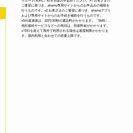
サポート(有料)」※2を別途お申込みください。※1 お客さまの
ご要望に基づき、ahamo専用サイトからのお申込みの補助を
行うものです。※2 お客さまのご要望に基づき、ahamoアプリ
および専用サイトからのお手続き補助を行うものです。
※5分超過後は、22円/30秒の通話料がかかります。「SMS」、
他社接続サービスなどへの発信は、別途料金がかかります。
※15日を超えて海外で利用される場合は速度制限がかかりま
す。国内利用と合わせての容量上限です。