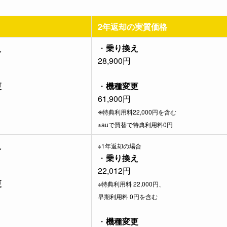
2年返却の実質価格
え
・
乗り換え
28,900円
更
・
機種変更
61,900円
※
特典利用料22,000円を含む
※auで買替で特典利用料0円
え
※1年返却の場合
・
乗り換え
22,012円
更
※特典利用料 22,000円、
早期利用料 0円を含む
・
機種変更