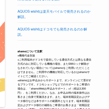
AQUOS wish6は楽天モバイルで発売されるのか
解説。
AQUOS wish6はドコモでも発売されるのか解
説。
ahamoについて注釈
※機種代金別途
※ご利用端末がドコモで提供している通信方式とは異なる通信
方式のみに対応している機種の場合、またSIMロック解除が
なされていない場合についてはahamoをご利用いただくこと
はできません。ご利用中の機種が対応しているかはahamoサ
イトにてご確認ください。
※ahamoはお申込みからサポートまで、オンラインにて受付す
るプランです。ドコモショップなどでのサポートをご希望の
場合は、「ahamoWebお申込みサポート」※1（税込3,300
円）、をご利用ください。なお、お申込み時の端末操作はお
客さまご自身で実施頂きます。また、端末初期設定およびデ
ータ移行などは本サポートの範囲外となります。端末初期設
定およびデータ移行の補助をご希望のお客さまは「初期設定