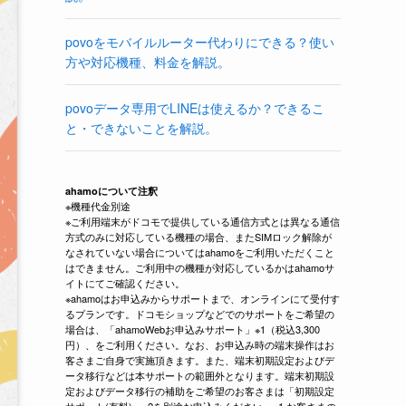
povoをモバイルルーター代わりにできる？使い
方や対応機種、料金を解説。
povoデータ専用でLINEは使えるか？できるこ
と・できないことを解説。
ahamoについて注釈
※機種代金別途
※ご利用端末がドコモで提供している通信方式とは異なる通信
方式のみに対応している機種の場合、またSIMロック解除が
なされていない場合についてはahamoをご利用いただくこと
はできません。ご利用中の機種が対応しているかはahamoサ
イトにてご確認ください。
※ahamoはお申込みからサポートまで、オンラインにて受付す
るプランです。ドコモショップなどでのサポートをご希望の
場合は、「ahamoWebお申込みサポート」※1（税込3,300
円）、をご利用ください。なお、お申込み時の端末操作はお
客さまご自身で実施頂きます。また、端末初期設定およびデ
ータ移行などは本サポートの範囲外となります。端末初期設
定およびデータ移行の補助をご希望のお客さまは「初期設定