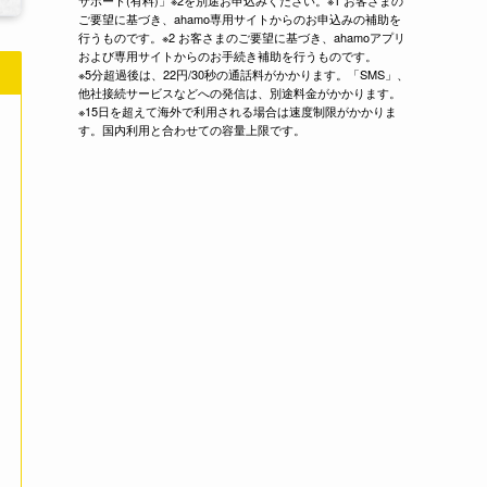
サポート(有料)」※2を別途お申込みください。※1 お客さまの
ご要望に基づき、ahamo専用サイトからのお申込みの補助を
行うものです。※2 お客さまのご要望に基づき、ahamoアプリ
および専用サイトからのお手続き補助を行うものです。
※5分超過後は、22円/30秒の通話料がかかります。「SMS」、
他社接続サービスなどへの発信は、別途料金がかかります。
※15日を超えて海外で利用される場合は速度制限がかかりま
す。国内利用と合わせての容量上限です。