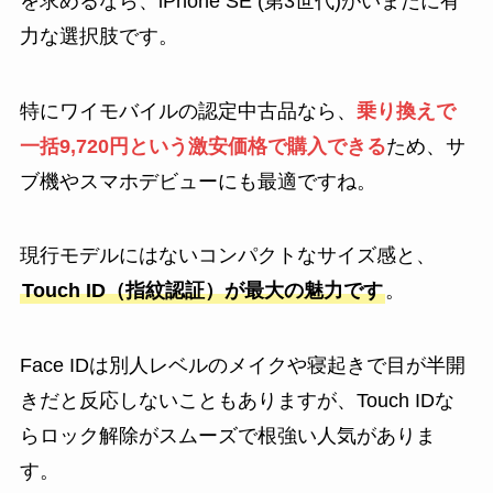
を求めるなら、iPhone SE (第3世代)がいまだに有
力な選択肢です。
特にワイモバイルの認定中古品なら、
乗り換えで
一括9,720円という激安価格で購入できる
ため、サ
ブ機やスマホデビューにも最適ですね。
現行モデルにはないコンパクトなサイズ感と、
Touch ID（指紋認証）が最大の魅力です
。
Face IDは別人レベルのメイクや寝起きで目が半開
きだと反応しないこともありますが、Touch IDな
らロック解除がスムーズで根強い人気がありま
す。