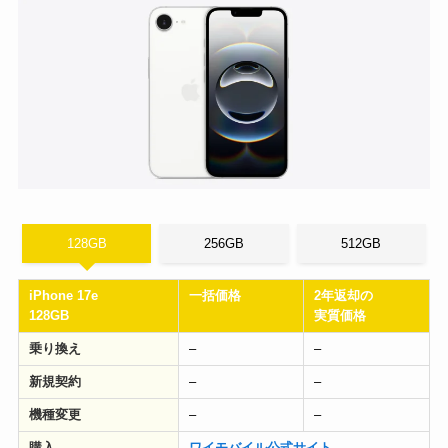
128GB
256GB
512GB
iPhone 17e
一括価格
2年返却の
128GB
実質価格
乗り換え
–
–
新規契約
–
–
機種変更
–
–
購入
ワイモバイル公式サイト