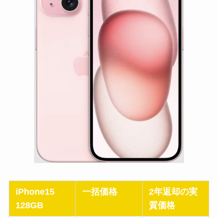
iPhone15
一括価格
2年返却の実
128GB
質価格